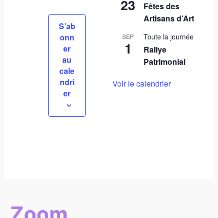
n
23
s
Fêtes des
s
Artisans d’Art
S’ab
onn
Toute la journée
SEP
1
er
Rallye
au
Patrimonial
cale
ndri
Voir le calendrier
er
Zoom