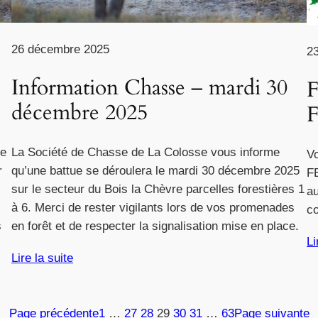
26 décembre 2025
2
Information Chasse – mardi 30
F
décembre 2025
F
me
La Société de Chasse de La Colosse vous informe
Vo
r
qu’une battue se déroulera le mardi 30 décembre 2025
F
sur le secteur du Bois la Chèvre parcelles forestières 1
au
à 6. Merci de rester vigilants lors de vos promenades
c
s
en forêt et de respecter la signalisation mise en place.
Li
Lire la suite
Page précédente
1
…
27
28
29
30
31
…
63
Page suivante