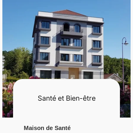
r
c
h
e
r
Santé et Bien-être
Maison de Santé