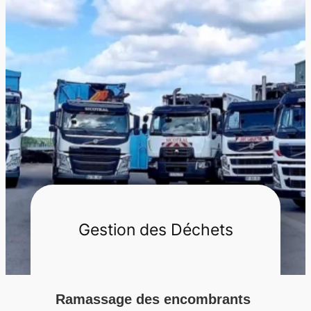
r
c
h
e
r
Gestion des Déchets
Ramassage des encombrants