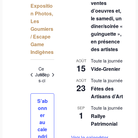
n
ventes
u
Expositio
è
t
d’oeuvres et,
n Photos,
l
n
le samedi, un
Les
dîner/soirée «
t
e
Goumiers
guinguette »,
/ Escape
a
m
en présence
Game
des artistes
t
e
Indigènes
i
Toute la journée
AOÛT
n
15
Vide-Grenier
Ce
o
t
Juil
moi
Sep
Toute la journée
s-ci
AOÛT
n
23
s
Fêtes des
s
Artisans d’Art
S’ab
onn
Toute la journée
SEP
1
er
Rallye
au
Patrimonial
cale
ndri
Voir le calendrier