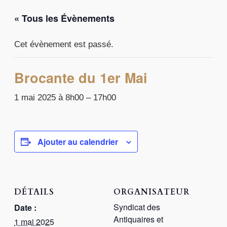
r
c
« Tous les Évènements
h
e
Cet évènement est passé.
r
Brocante du 1er Mai
1 mai 2025 à 8h00
–
17h00
Ajouter au calendrier
DÉTAILS
ORGANISATEUR
Syndicat des
Date :
Antiquaires et
1 mai 2025