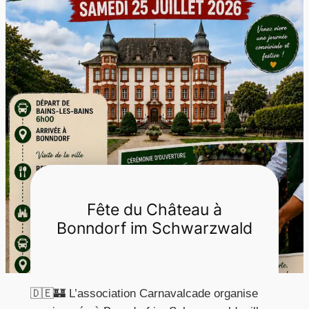
r
c
h
e
r
Fête du Château à
Bonndorf im Schwarzwald
🇩🇪🏰 L’association Carnavalcade organise